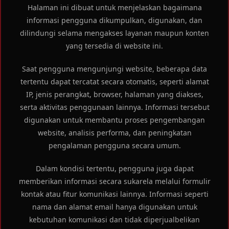
Halaman ini dibuat untuk menjelaskan bagaimana
informasi pengguna dikumpulkan, digunakan, dan
dilindungi selama mengakses layanan maupun konten
yang tersedia di website ini.
Saat pengguna mengunjungi website, beberapa data
tertentu dapat tercatat secara otomatis, seperti alamat
IP, jenis perangkat, browser, halaman yang diakses,
serta aktivitas penggunaan lainnya. Informasi tersebut
digunakan untuk membantu proses pengembangan
website, analisis performa, dan peningkatan
pengalaman pengguna secara umum.
Dalam kondisi tertentu, pengguna juga dapat
memberikan informasi secara sukarela melalui formulir
kontak atau fitur komunikasi lainnya. Informasi seperti
nama dan alamat email hanya digunakan untuk
kebutuhan komunikasi dan tidak diperjualbelikan