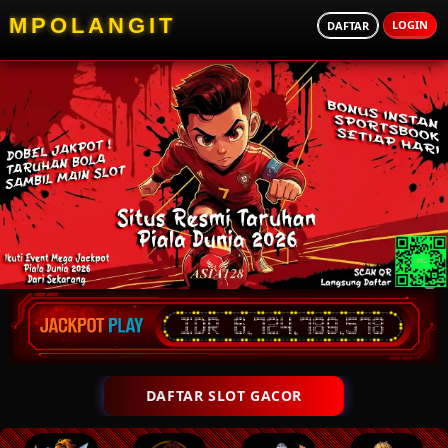
MPOLANGIT
LOGIN
DAFTAR
DAFTAR SLOT GACOR