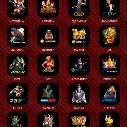
ADVANTPLAY
ASTROTECH
CQ9 GAMING
FLOWGAMING
GAMATRON
HABANERO
ION SLOT
JDB
JOKER
LIVE22
MICROGAMING
ONETOUCH
PG SOFT
PLAY’N GO
PLAYSTAR
PLAYTECH