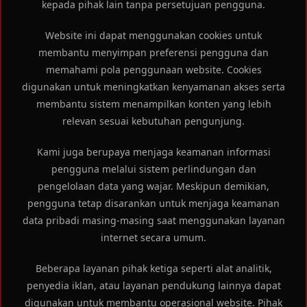
kepada pihak lain tanpa persetujuan pengguna.
Website ini dapat menggunakan cookies untuk
membantu menyimpan preferensi pengguna dan
memahami pola penggunaan website. Cookies
digunakan untuk meningkatkan kenyamanan akses serta
membantu sistem menampilkan konten yang lebih
relevan sesuai kebutuhan pengunjung.
Kami juga berupaya menjaga keamanan informasi
pengguna melalui sistem perlindungan dan
pengelolaan data yang wajar. Meskipun demikian,
pengguna tetap disarankan untuk menjaga keamanan
data pribadi masing-masing saat menggunakan layanan
internet secara umum.
Beberapa layanan pihak ketiga seperti alat analitik,
penyedia iklan, atau layanan pendukung lainnya dapat
digunakan untuk membantu operasional website. Pihak